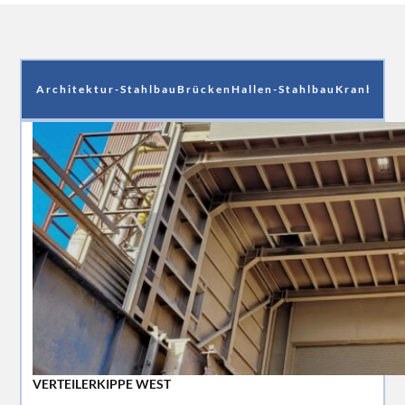
Architektur-Stahlbau
Brücken
Hallen-Stahlbau
Kranbahnt
VERTEILERKIPPE WEST